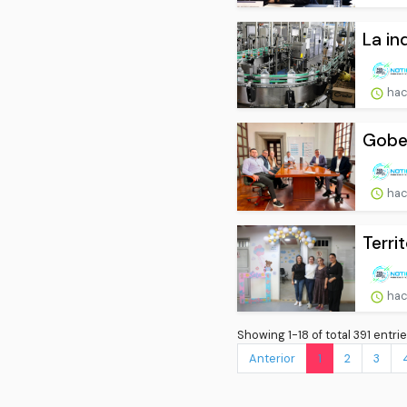
La in
hac
Gober
hac
Terri
hac
Showing 1-18 of total 391 entrie
Anterior
1
2
3