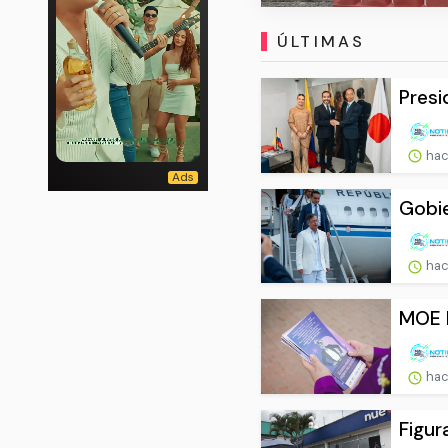
ÚLTIMAS
Presi
hac
Gobie
hac
MOE h
hac
Figur