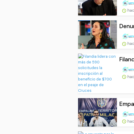
hac
Denun
hac
Filan
hac
Empal
hac