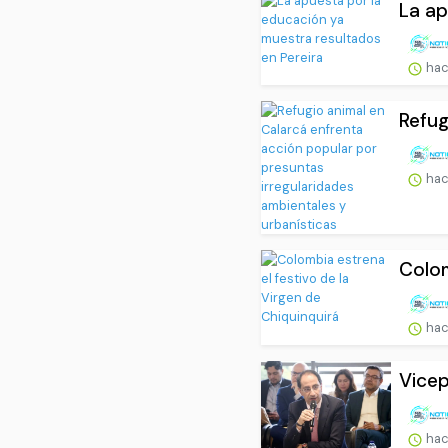
La ap
hac
Refug
hac
Colom
hac
Vicep
hac