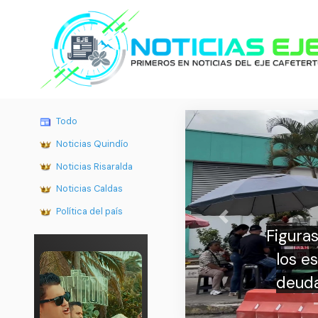
Todo
Noticias Quindío
Noticias Risaralda
Noticias Caldas
Política del país
Previous
uras políticas reaccionan a la publicación d
s estados financieros de la Nueva EPS, con
udas y pérdidas por $4,8 billones en 2024