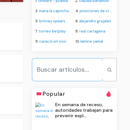
1.
timbers - puebla
2.
claudia bahamon
3.
maria la caprichosa
4.
posiciones de cruz azul contra philadelphia union
5.
britney spears
6.
alejandro grajales
7.
torneo betplay
8.
real cartagena
9.
caracol en vivo
10.
lamine yamal
Popular
En semana de receso,
autoridades trabajan para
prevenir expl...