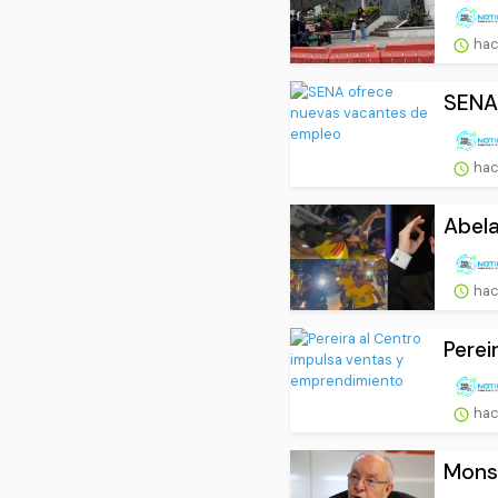
hac
SENA
hac
Abela
hac
Perei
hac
Monse