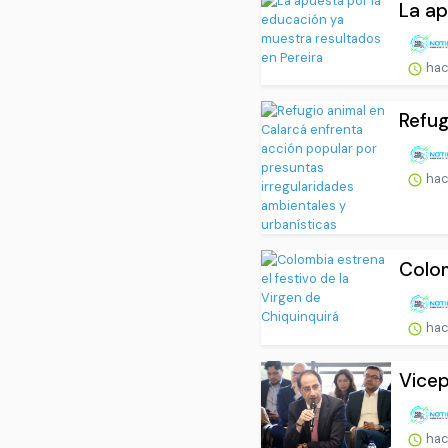
La ap
hac
Refug
hac
Colom
hac
Vicep
hac