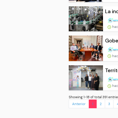
La in
hac
Gober
hac
Terri
hac
Showing 1-18 of total 391 entrie
Anterior
1
2
3