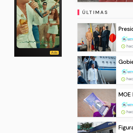
ÚLTIMAS
Presi
hac
Gobie
hac
MOE h
hac
Figur