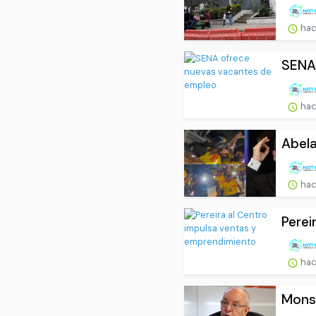
hac
SENA
hac
Abela
hac
Perei
hac
Monse