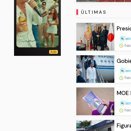
ÚLTIMAS
Presi
hac
Gobie
hac
MOE h
hac
Figur