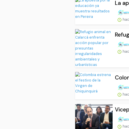
La ap
hac
Refug
hac
Colom
hac
Vicep
hac