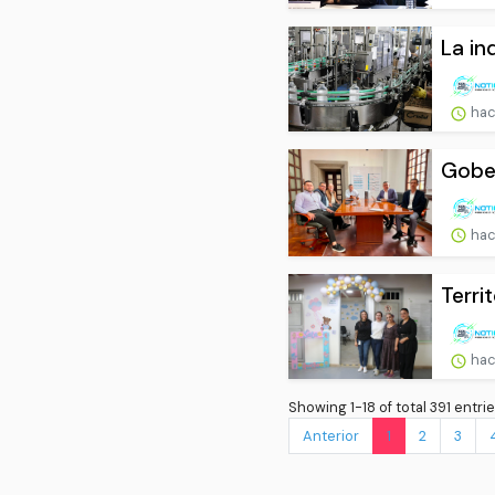
La in
hac
Gober
hac
Terri
hac
Showing 1-18 of total 391 entrie
Anterior
1
2
3