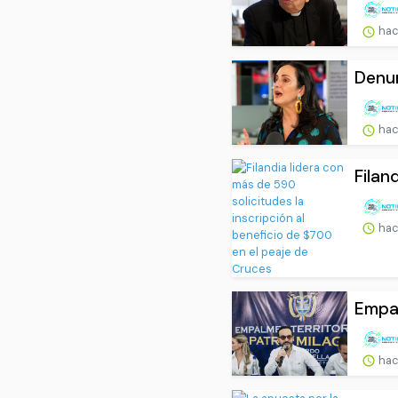
hac
Denun
hac
Filan
hac
Empal
hac