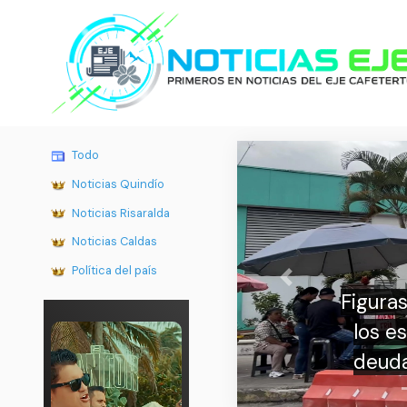
Todo
Noticias Quindío
Noticias Risaralda
Noticias Caldas
Política del país
Previous
s políticas reaccionan a la publicación de
stados financieros de la Nueva EPS, con
s y pérdidas por $4,8 billones en 2024