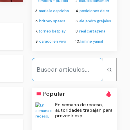
1.
timbers - puebla
2.
claudia bahamon
3.
maria la caprichosa
4.
posiciones de cruz azul contra philadelphia union
5.
britney spears
6.
alejandro grajales
7.
torneo betplay
8.
real cartagena
9.
caracol en vivo
10.
lamine yamal
Popular
En semana de receso,
autoridades trabajan para
prevenir expl...