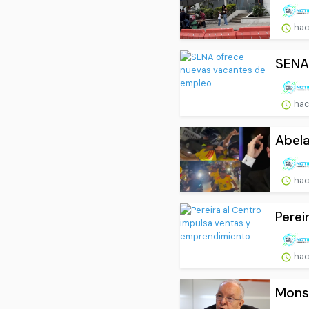
hac
SENA
hac
Abela
hac
Perei
hac
Monse