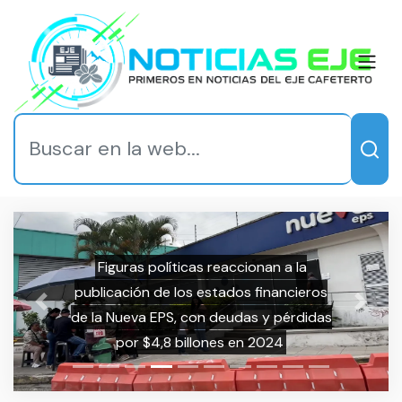
Figuras políticas reaccionan a la
ublicación de los estados financieros
Previous
Next
e la Nueva EPS, con deudas y pérdidas
SE
por $4,8 billones en 2024