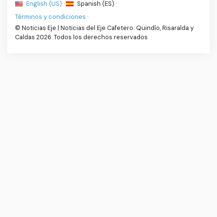
English (US) ·
Spanish (ES) ·
Términos y condiciones
·
© Noticias Eje | Noticias del Eje Cafetero: Quindío, Risaralda y
Caldas 2026. Todos los derechos reservados
Noticiaseje.com
|
Cra 11 #10 norte 24 local 3
,
Armenia
,
Quindío